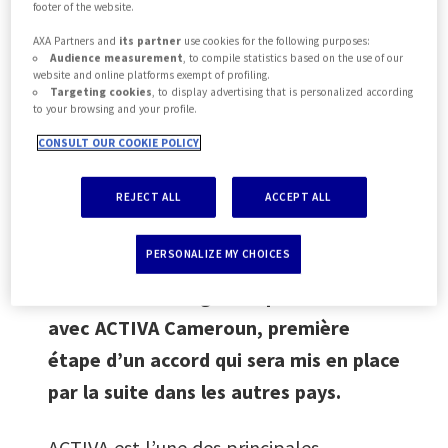
footer of the website.
d’éducation primaire et seulement 8,5 %
AXA Partners and
its partner
use cookies for the following purposes:
de la population féminine a un emploi.
Audience measurement
, to compile statistics based on the use of our
Malgré ces difficultés, l’Afrique est
website and online platforms exempt of profiling.
Targeting cookies
, to display advertising that is personalized according
devenue en quelques années le premier
to your browsing and your profile.
continent en ce qui concerne
CONSULT OUR COOKIE POLICY
l’entrepreneuriat féminin : 27 % des
REJECT ALL
ACCEPT ALL
femmes y créent leur entreprise, il s’agit
du taux le plus élevé au monde.
PERSONALIZE MY CHOICES
AXA Partners a signé un partenariat
avec ACTIVA Cameroun, première
étape d’un accord qui sera mis en place
par la suite dans les autres pays.
ACTIVA est l’une des principales