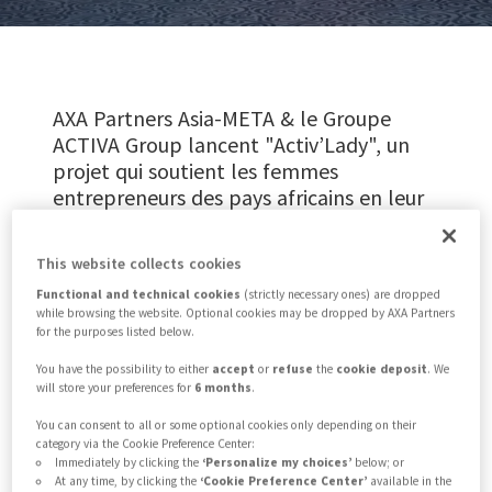
AXA Partners Asia-META & le Groupe
ACTIVA Group lancent "Activ’Lady", un
projet qui soutient les femmes
entrepreneurs des pays africains en leur
apportant une couverture d’assurance
complète comprenant une protection
This website collects cookies
juridique.
Functional and technical cookies
(strictly necessary ones) are dropped
while browsing the website. Optional cookies may be dropped by AXA Partners
for the purposes listed below.
En Afrique, les femmes représentent
You have the possibility to either
accept
or
refuse
the
cookie deposit
. We
will store your preferences for
6 months
.
50 % de la population totale et
You can consent to all or some optional cookies only depending on their
produisent 62 % des actifs économiques,
category via the Cookie Preference Center:
Immediately by clicking the
‘Personalize my choices’
below; or
mais 23 % des filles ne reçoivent pas
At any time, by clicking the
‘Cookie Preference Center’
available in the