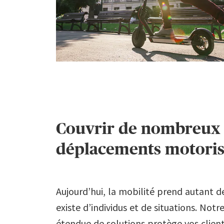
7
8
9
Couvrir de nombreux 
déplacements motoris
Aujourd’hui, la mobilité prend autant d
existe d’individus et de situations. No
étendue de solutions protège vos clien