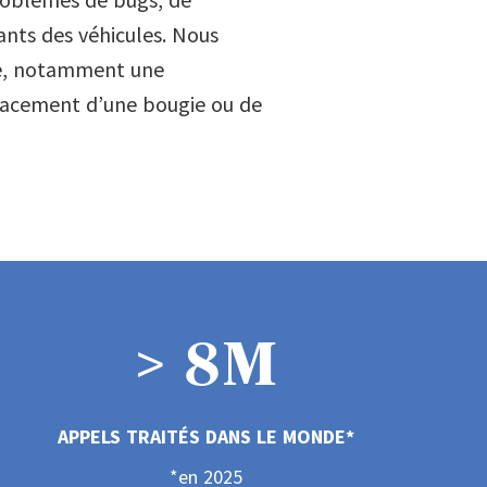
nts des véhicules. Nous
ce, notamment une
5
placement d’une bougie ou de
6
7
>
8
M
9
APPELS TRAITÉS DANS LE MONDE*
*en 2025