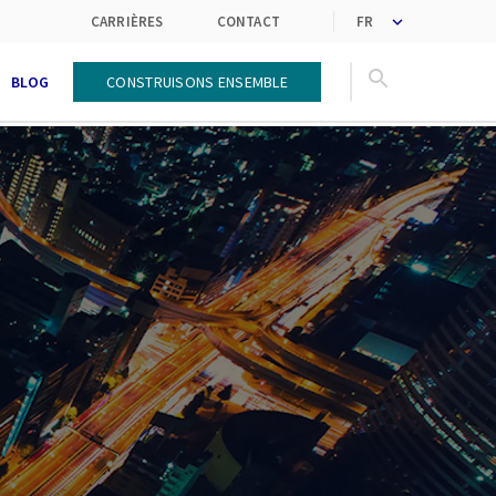
nouvelles tendances
clients en solutions
CARRIÈRES
CONTACT
BLOG
Construisons ensemble