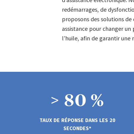
redémarrages, de dysfonctio
proposons des solutions de
5
assistance pour changer un 
l’huile, afin de garantir une 
6
7
>
8
0
%
9
1
TAUX DE RÉPONSE DANS LES 20
SECONDES*