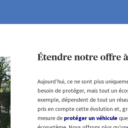
9
2
2
2
3
3
3
Étendre notre offre à
4
4
4
Aujourd’hui, ce ne sont plus uniqueme
5
5
5
besoin de protéger, mais tout un écos
exemple, dépendent de tout un résea
6
6
6
pris en compte cette évolution et, gr
mesure de
protéger un véhicule
quel
écosystème. Nous offrons plus qu’un