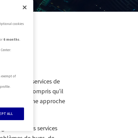
Optional cookies
0
lité et
for
6 months
.
 Center:
1
s exempt of
2
 clients des services de
profile.
nous avons compris qu’il
pour proposer une approche
3
EPT ALL
 également les services
4
roblèmes de bugs, de