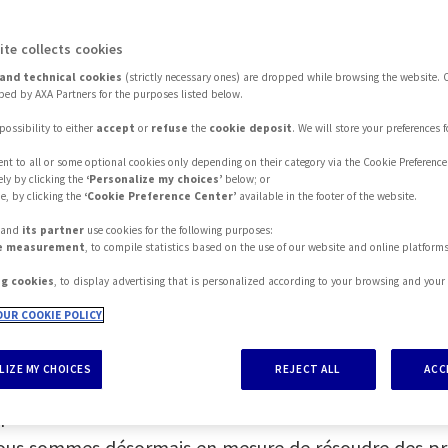
ite collects cookies
and technical cookies
(strictly necessary ones) are dropped while browsing the website. 
ed by AXA Partners for the purposes listed below.
plets de protection de la mobi
possibility to either
accept
or
refuse
the
cookie deposit
. We will store your preferences 
nt to all or some optional cookies only depending on their category via the Cookie Preference
ectronique améliorés
0
ly by clicking the
‘Personalize my choices’
below; or
e, by clicking the
‘Cookie Preference Center’
available in the footer of the website.
s and
its partner
use cookies for the following purposes:
e measurement
, to compile statistics based on the use of our website and online platform
1
tuel de la mobilité, il est essentiel de proposer aux
ng cookies
, to display advertising that is personalized according to your browsing and your 
lectronique avancés et complets. Chez AXA Partners, 
UR COOKIE POLICY
, l’assistance routière et l’assistance électronique 
2
la mobilité.
IZE MY CHOICES
REJECT ALL
ACC
pas à l’assistance routière traditionnelle mais inclut
3
 Nous sommes désormais en mesure de résoudre des p