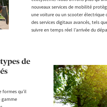
7
7
7
nouveaux services de mobilité protège
une voiture ou un scooter électrique
8
8
8
des services digitaux avancés, tels q
suivre en temps réel l’arrivée du dép
9
9
9
types de
és
e formes qu’il
tre gamme
ts