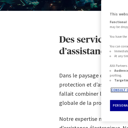
This webs
Functional 
0
may be dropp
Des services com
You have the 
You can conse
d’assistance él
1
Immediate
At any tim
AXA Partner
Audienc
2
Dans le paysage dynamique ac
profiling.
Targeti
protection et d’assistance é
CONSULT O
fallait combiner l’assurance
3
globale de la protection de 
PERSONAL
Notre expertise ne se limite 
4
d’assistance électronique.