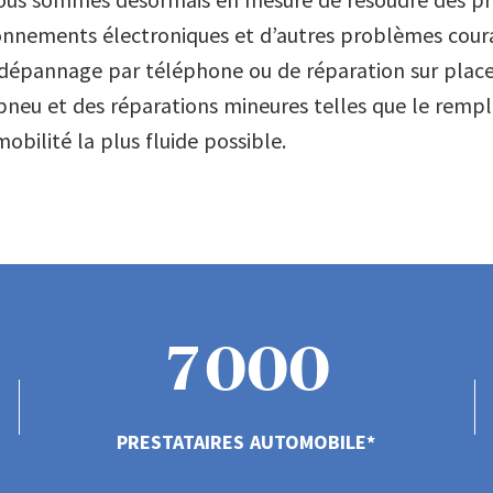
nnements électroniques et d’autres problèmes coura
 dépannage par téléphone ou de réparation sur pla
4
pneu et des réparations mineures telles que le rem
mobilité la plus fluide possible.
5
6
7
0
0
0
8
1
1
1
PRESTATAIRES AUTOMOBILE*