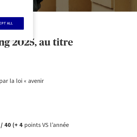
EPT ALL
g 2025, au titre
r la loi « avenir
 / 40
(+ 4
points VS l’année