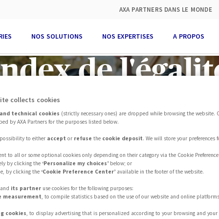
AXA PARTNERS DANS LE MONDE
RIES
NOS SOLUTIONS
NOS EXPERTISES
A PROPOS
Index de l'égalit
ite collects cookies
ofessionnelle 
and technical cookies
(strictly necessary ones) are dropped while browsing the website. 
ed by AXA Partners for the purposes listed below.
possibility to either
accept
or
refuse
the
cookie deposit
. We will store your preferences 
rtners Holding
nt to all or some optional cookies only depending on their category via the Cookie Preference
ly by clicking the
‘Personalize my choices’
below; or
e, by clicking the
‘Cookie Preference Center’
available in the footer of the website.
s and
its partner
use cookies for the following purposes:
2024
e measurement
, to compile statistics based on the use of our website and online platform
ng cookies
, to display advertising that is personalized according to your browsing and your 