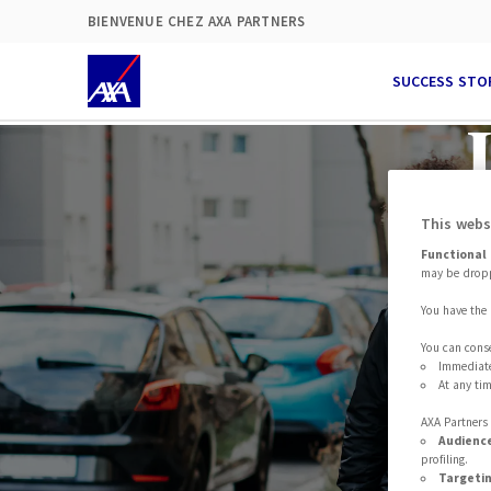
BIENVENUE CHEZ AXA PARTNERS
SUCCESS STO
This webs
pr
Functional 
may be dropp
You have the 
Pa
You can conse
Immediate
At any tim
AXA Partner
Audienc
profiling.
Targeti